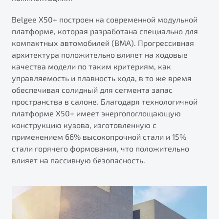
от 1 699 990 ₽*
Подробно
Belgee Х50+ построен на современной модульной
платформе, которая разработана специально для
Обзор
В наличии
компактных автомобилей (BMA). Прогрессивная
архитектура положительно влияет на ходовые
X70
Будьте еще более уверены на дорогах с программой
качества модели по таким критериям, как
"Помощь на дорогах"
Автомобили в наличии
управляемость и плавность хода, в то же время
Тест-драйв
Преимущества программы
обеспечивая солидный для сегмента запас
Автокредит
пространства в салоне. Благодаря технологичной
Спецпредложения
платформе X50+ имеет энергопоглощающую
конструкцию кузова, изготовленную с
применением 66% высокопрочной стали и 15%
Запись на сервис
стали горячего формования, что положительно
Калькулятор ТО
влияет на пассивную безопасность.
Универсальный кроссовер
Клиентская поддержка
от 2 499 990 ₽*
Обзор
В наличии