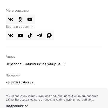
О бренде
Belgee Клуб
О дилерском центре
Мы в соцсетях
Belgee Плюс
Правовая информация
Реферальная программа
Бренд в соцсетях
Адрес
Череповец, Олимпийская улица, д. 52
Продажи
+7(8202) 676-282
Мы используем файлы куки для полноценного функционирования
сайта. Вы всегда можете отключить файлы куки в настройках
© 2026
вашего браузера. Продолжая использовать сайт, вы соглашаетесь
Правовая информация
Подробнее
на сбор и использование файлов куки, и подтверждаете
Политика конфиденциальности персональных данных