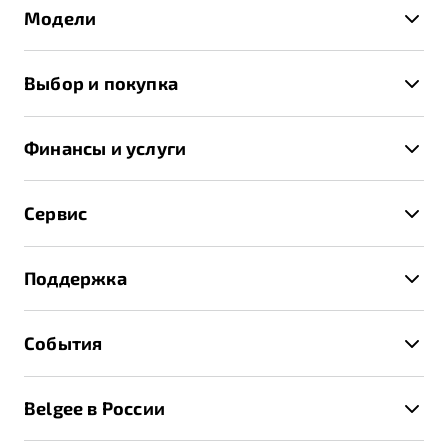
Модели
X50+
Выбор и покупка
S50
Автомобили в наличии
X70
Финансы и услуги
Спецпредложения и Акции
Автокредит
Записаться на тест-драйв
Сервис
Трейд-ин
Получить предложение
Записаться на сервис
Страхование
Поддержка
Руководство по эксплуатации
Расчет КАСКО
Гарантия Belgee
Техническое обслуживание
События
Клиентская поддержка
Калькулятор ТО
Новости
Помощь на дорогах
Belgee в России
Контакты
Belgee Линк