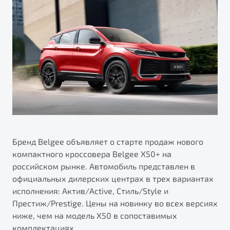
ПОДДЕРЖКА
Автокредит
О дилерском центре
Трейд-ин
Гарантия Belgee
Правовая информация
Яркий кроссовер
Страхование
Belgee Линк
от 2 219 990 ₽*
Расчет КАСКО
Belgee Клуб
Обзор
В наличии
Belgee Плюс
Реферальная программа
S50
Клиентская поддержка
Помощь на дорогах
Бренд Belgee объявляет о старте продаж нового
компактного кроссовера Belgee X50+ на
российском рынке. Автомобиль представлен в
официальных дилерских центрах в трех вариантах
исполнения: Актив/Active, Стиль/Style и
Престиж/Prestige. Цены на новинку во всех версиях
ниже, чем на модель X50 в сопоставимых
Узнайте о специальных выгодах при покупке
Элегантный и практичный седан
комплектациях.
автомобиля Belgee