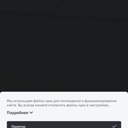
Мы используем файлы куки для полноценного функционирования
сайта. Вы всегда можете отключить файлы куки в настройках
вашего браузера. Продолжая использовать сайт, вы соглашаетесь
Подробнее
на сбор и использование файлов куки, и подтверждаете
ознакомление с информацией по сбору, использованию и
возможной блокировке файлов куки в
Политике
Понятно
конфиденциальности
.