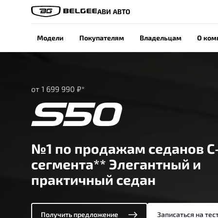
АВИ АВТО
Модели
Покупателям
Владельцам
О ком
от 1 699 990 ₽*
№1 по продажам седанов С
сегмента** Элегантный и
практичный седан
Получить предложение
Записаться на тес