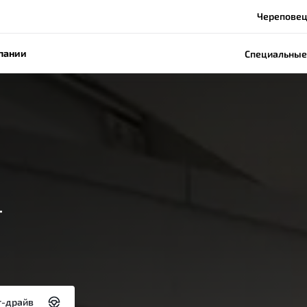
Череповец,
пании
Специальные
-
т-драйв