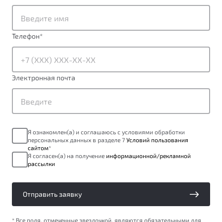
от 1 699 990 ₽*
Подробно
Обзор
В наличии
Телефон
*
X70
Будьте еще более уверены на дорогах с программой
"Помощь на дорогах"
Автомобили в наличии
Электронная почта
Тест-драйв
Преимущества программы
Автокредит
Спецпредложения
Я ознакомлен(а) и соглашаюсь с условиями обработки
персональных данных в разделе 7
Условий пользования
Запись на сервис
сайтом
*
Калькулятор ТО
Я согласен(а) на получение
информационной/рекламной
рассылки
Универсальный кроссовер
Клиентская поддержка
от 2 499 990 ₽*
Отправить заявку
Обзор
В наличии
* Все поля, отмеченные звездочкой, являются обязательными для