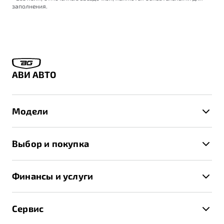
заполнения.
АВИ АВТО
Модели
X50+
Выбор и покупка
S50
Автомобили в наличии
X70
Финансы и услуги
Спецпредложения и Акции
Автокредит
Записаться на тест-драйв
Сервис
Трейд-ин
Получить предложение