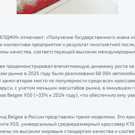
БЕЛДЖИ» отмечают: «Получение Государственного знака к
о коллектива предприятия и результат многолетней посл
емы качества, соответствующей высоким международным
gee продемонстрировал впечатляющую динамику роста не 
ском рынке в 2025 году было реализовано 68 064 автомоби
0 занял второе место по популярности среди всех кроссов
ларуси, с учетом меньших масштабов рынка, в минувшем г
ров Belgee X50 (+33% к 2024 году), что обеспечило ему у
нд Belgee в России представлен тремя моделями. Это ярк
ента X50, универсальный среднеразмерный кроссовер X70 
лнены по высоким мировым стандартам качества и соотв