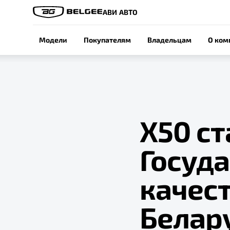
АВИ АВТО
Модели
Покупателям
Владельцам
О ком
Х50 с
Госуд
качес
Белар