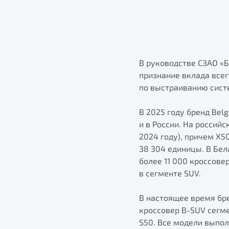
В руководстве СЗАО «
признание вклада всег
по выстраиванию сист
В 2025 году бренд Bel
и в России. На россий
2024 году), причем X5
38 304 единицы. В Бе
более 11 000 кроссове
в сегменте SUV.
В настоящее время бре
кроссовер B-SUV сегм
S50. Все модели выпо