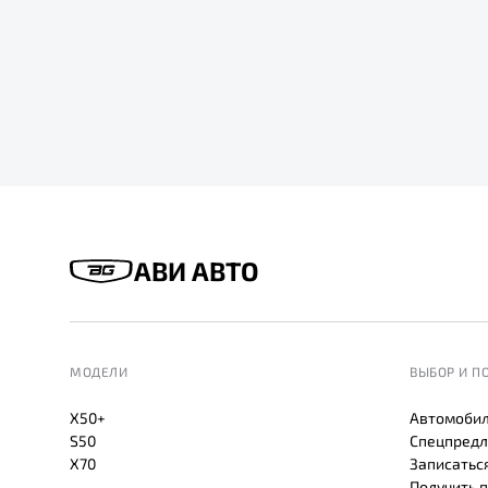
АВИ АВТО
МОДЕЛИ
ВЫБОР И П
X50+
Автомобил
S50
Спецпредл
X70
Записаться
Получить 