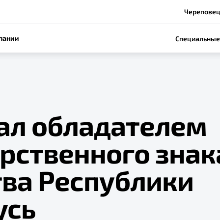
Череповец,
пании
Специальные
тал обладателем
арственного знак
тва Республики
усь