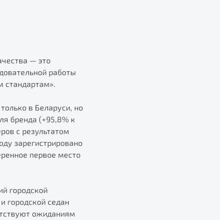
ачества — это
едовательной работы
 стандартам».
только в Беларуси, но
ля бренда (+95,8% к
еров с результатом
оду зарегистрировано
веренное первое место
ий городской
и городской седан
етствуют ожиданиям