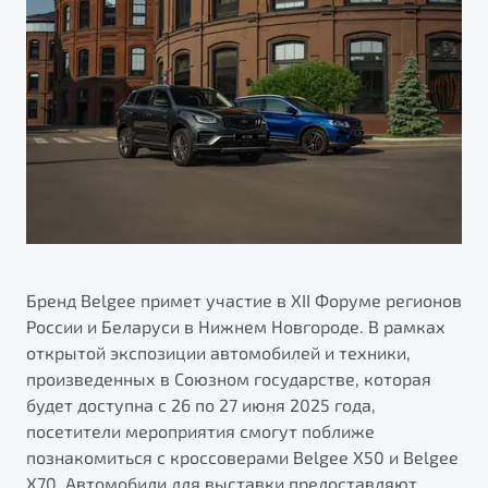
ПОДДЕРЖКА
Автокредит
О дилерском центре
Трейд-ин
Гарантия Belgee
Правовая информация
Яркий кроссовер
Страхование
Belgee Линк
от 2 219 990 ₽*
Расчет КАСКО
Belgee Клуб
Обзор
В наличии
Belgee Плюс
Реферальная программа
S50
Клиентская поддержка
Помощь на дорогах
Бренд Belgee примет участие в XII Форуме регионов
России и Беларуси в Нижнем Новгороде. В рамках
открытой экспозиции автомобилей и техники,
произведенных в Союзном государстве, которая
будет доступна с 26 по 27 июня 2025 года,
посетители мероприятия смогут поближе
познакомиться с кроссоверами Belgee X50 и Belgee
Узнайте о специальных выгодах при покупке
Элегантный и практичный седан
X70. Автомобили для выставки предоставляют
автомобиля Belgee