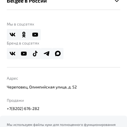
Belgee в России
Контакты
Belgee Линк
О бренде
Belgee Клуб
О дилерском центре
Мы в соцсетях
Belgee Плюс
Правовая информация
Реферальная программа
Бренд в соцсетях
Адрес
Череповец, Олимпийская улица, д. 52
Продажи
+7(8202) 676-282
Мы используем файлы куки для полноценного функционирования