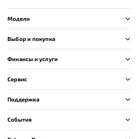
Модели
X50+
Выбор и покупка
S50
Автомобили в наличии
X70
Финансы и услуги
Спецпредложения и Акции
Автокредит
Записаться на тест-драйв
Сервис
Трейд-ин
Получить предложение
Записаться на сервис
Страхование
Поддержка
Руководство по эксплуатации
Расчет КАСКО
Гарантия Belgee
Техническое обслуживание
События
Клиентская поддержка
Калькулятор ТО
Новости
Помощь на дорогах