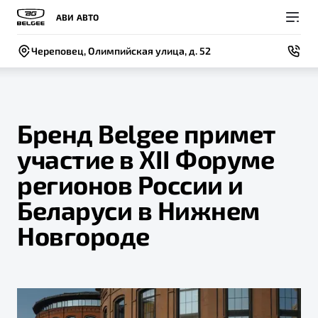
АВИ АВТО
Череповец, Олимпийская улица, д. 52
Бренд Belgee примет
участие в XII Форуме
Покупателям
Владельцам
О компании
Модели
регионов России и
ВЫБОР И ПОКУПКА
СЕРВИС
СОБЫТИЯ
Беларуси в Нижнем
Новый
X50+
Автомобили в наличии
Записаться на сервис
Новости
Новгороде
Спецпредложения и Акции
Руководство по эксплуатации
Контакты
Записаться на тест-драйв
Техническое обслуживание
BELGEE В РОССИИ
Калькулятор ТО
ФИНАНСЫ И УСЛУГИ
О бренде