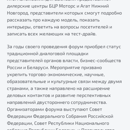
от 1 699 990 ₽*
дилерские центры БЦР Моторс и Агат Нижний
Подробно
Новгород, представители которых смогут подробно
Обзор
В наличии
рассказать про каждую модель, показать
интерьеры, ответить на вопросы посетителей и
записать всех желающих на тест-драйв.
X70
Будьте еще более уверены на дорогах с программой
"Помощь на дорогах"
Автомобили в наличии
За годы своего проведения форум приобрел статус
Тест-драйв
Преимущества программы
традиционной диалоговой площадки
Автокредит
представителей органов власти, бизнес-сообществ
Спецпредложения
России и Беларуси. Мероприятие призвано
укрепить торгово-экономические, научные,
образовательные и культурные связи между двумя
Запись на сервис
странами, а также направлено на расширение
Калькулятор ТО
деловых контактов и развитие перспективных
Универсальный кроссовер
Клиентская поддержка
направлений двустороннего сотрудничества.
от 2 499 990 ₽*
Организаторами форума выступают Совет
Федерации Федерального Собрания Российской
Обзор
В наличии
Федерации, Совет Республики Национального
собрания Республики Беларусь и Правительство