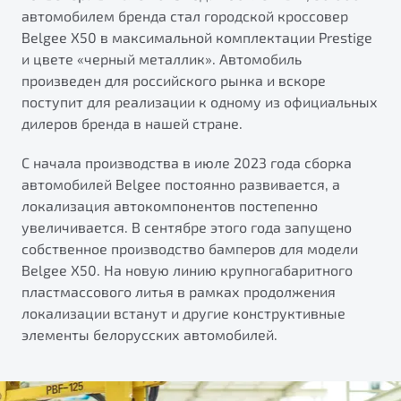
автомобилем бренда стал городской кроссовер
ПОДДЕРЖКА
Автокредит
О дилерском центре
Belgee X50 в максимальной комплектации Prestige
Трейд-ин
Гарантия Belgee
Правовая информация
и цвете «черный металлик». Автомобиль
Яркий кроссовер
произведен для российского рынка и вскоре
Страхование
Belgee Линк
от 2 219 990 ₽*
поступит для реализации к одному из официальных
Расчет КАСКО
Belgee Клуб
дилеров бренда в нашей стране.
Обзор
В наличии
Belgee Плюс
С начала производства в июле 2023 года сборка
Реферальная программа
автомобилей Belgee постоянно развивается, а
S50
локализация автокомпонентов постепенно
Клиентская поддержка
увеличивается. В сентябре этого года запущено
Помощь на дорогах
собственное производство бамперов для модели
Belgee X50. На новую линию крупногабаритного
пластмассового литья в рамках продолжения
локализации встанут и другие конструктивные
элементы белорусских автомобилей.
Узнайте о специальных выгодах при покупке
Элегантный и практичный седан
автомобиля Belgee