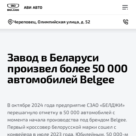
АВИ АВТО
Череповец, Олимпийская улица, д. 52
Завод в Беларуси
произвел более 50 000
Покупателям
Владельцам
О компании
Модели
автомобилей Belgee
ВЫБОР И ПОКУПКА
СЕРВИС
СОБЫТИЯ
Новый
X50+
Автомобили в наличии
Записаться на сервис
Новости
В октябре 2024 года предприятие СЗАО «БЕЛДЖИ»
Спецпредложения и Акции
Руководство по эксплуатации
Контакты
перешагнуло отметку в 50 000 автомобилей с
Записаться на тест-драйв
Техническое обслуживание
момента начала производства под брендом Belgee.
BELGEE В РОССИИ
Первый кроссовер белорусской марки сошел с
Калькулятор ТО
ФИНАНСЫ И УСЛУГИ
О бренде
конвейера в июле 2023 года. Юбилейным, 50 000-м