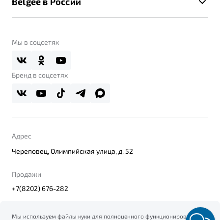
Belgee в России
Контакты
Belgee Линк
О бренде
Belgee Клуб
О дилерском центре
Мы в соцсетях
Belgee Плюс
Правовая информация
Реферальная программа
Бренд в соцсетях
Адрес
Череповец, Олимпийская улица, д. 52
Продажи
+7(8202) 676-282
Мы используем файлы куки для полноценного функционирования