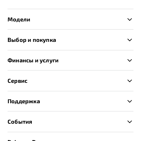
Модели
X50+
Выбор и покупка
S50
Автомобили в наличии
X70
Финансы и услуги
Спецпредложения и Акции
Автокредит
Записаться на тест-драйв
Сервис
Трейд-ин
Получить предложение
Записаться на сервис
Страхование
Поддержка
Руководство по эксплуатации
Расчет КАСКО
Гарантия Belgee
Техническое обслуживание
События
Клиентская поддержка
Калькулятор ТО
Новости
Помощь на дорогах