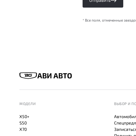
Отправить
* Все поля, отмеченные звезд
АВИ АВТО
МОДЕЛИ
ВЫБОР И П
X50+
Автомобил
S50
Спецпредл
X70
Записаться
Получить 